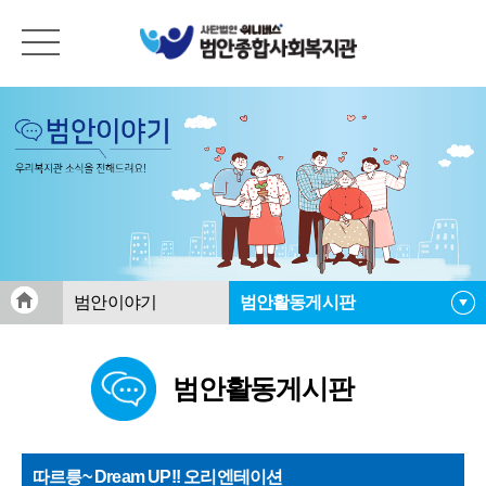
범안이야기
범안활동게시판
공지사항
범안활동게시판
범안활동게시판
범안소식지
자료실
따르릉~ Dream UP!! 오리엔테이션