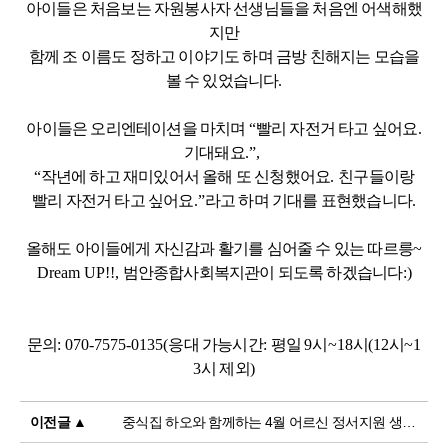
아이들은 처음보는 자원봉사자 선생님들을 처음엔 어색해했
지만
함께 조 이름도 정하고 이야기도 하며 금방 친해지는 모습을
볼 수 있었습니다
.
아이들은 오리엔테이션을 마치며
“
빨리 자전거 타고 싶어요
.
기대돼요
.”,
“
작년에 하고 재미있어서 올해 또 신청했어요
.
친구들이랑
빨리 자전거 타고 싶어요
.”
라고 하며 기대를 표현했습니다
.
올해도 아이들에게 자신감과 활기를 심어줄 수 있는 따르릉
~
Dream UP!!,
범안종합사회복지관이 되도록 하겠습니다
:)
문의
: 070-7575-0135(
응대 가능시간
:
평일
9
시
~18
시
(12
시
~1
3
시 제외
)
이전글 ▲
중식집 하오와 함께하는 4월 어르신 정서지원 생신잔치 진행