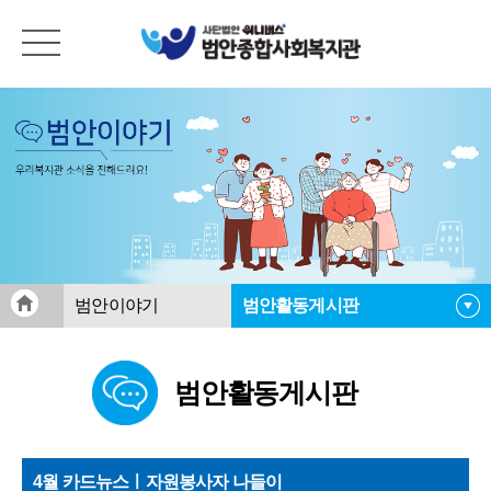
범안이야기
범안활동게시판
공지사항
범안활동게시판
범안활동게시판
범안소식지
자료실
4월 카드뉴스ㅣ자원봉사자 나들이