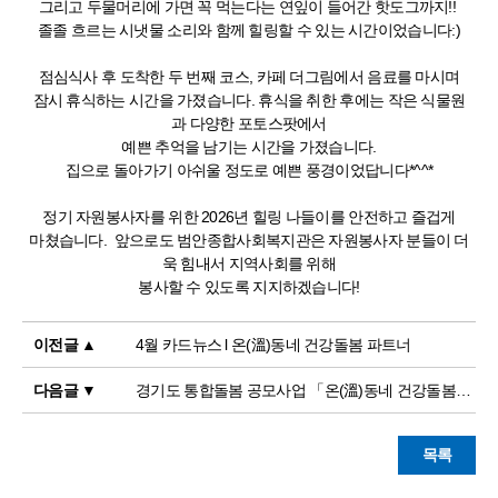
그리고 두물머리에 가면 꼭 먹는다는 연잎이 들어간 핫도그까지!!
졸졸 흐르는 시냇물 소리와 함께 힐링할 수 있는 시간이었습니다:)
점심식사 후 도착한 두 번째 코스, 카페 더그림에서 음료를 마시며
잠시 휴식하는 시간을 가졌습니다. 휴식을 취한 후에는 작은 식물원
과 다양한 포토스팟에서
예쁜 추억을 남기는 시간을 가졌습니다.
집으로 돌아가기 아쉬울 정도로 예쁜 풍경이었답니다*^^*
정기 자원봉사자를 위한 2026년 힐링 나들이를 안전하고 즐겁게
마쳤습니다. 앞으로도 범안종합사회복지관은 자원봉사자 분들이 더
욱 힘내서 지역사회를 위해
봉사할 수 있도록 지지하겠습니다!
이전글 ▲
4월 카드뉴스 l 온(溫)동네 건강돌봄 파트너
다음글 ▼
경기도 통합돌봄 공모사업 「온(溫)동네 건강돌봄파트너」 추가 양성교육 진행!
목록