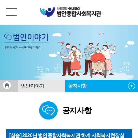
범안이야기
공지사항
공지사항
공지사항
범안활동게시판
범안소식지
자료실
[실습] 2026년 범안종합사회복지관 하계 사회복지현장실