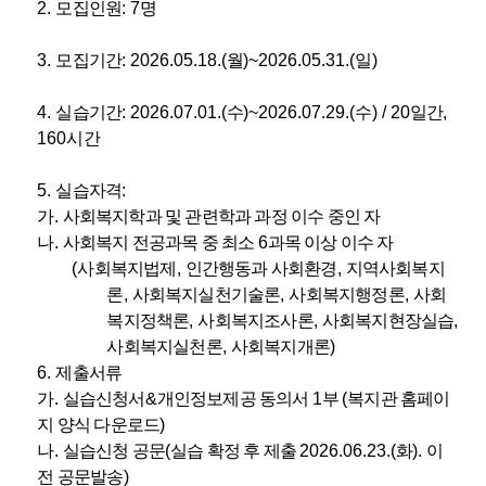
2.
모집인원
: 7
명
3.
모집기간
: 2026.05.18.(
월
)~2026.05.31.(
일
)
4.
실습기간
: 2026.07.01.(
수
)~2026.07.29.(
수
) / 20
일간
,
160
시간
5.
실습자격
:
가
.
사회복지학과 및 관련학과 과정 이수 중인 자
나
.
사회복지 전공과목 중 최소
6
과목 이상 이수 자
(
사회복지법제
,
인간행동과 사회환경
,
지역사회복지
론
,
사회복지실천기술론
,
사회복지행정론
,
사회
복지정책론
,
사회복지조사론
,
사회복지현장실습
,
사회복지실천론
,
사회복지개론
)
6.
제출서류
가
.
실습신청서
&
개인정보제공 동의서
1
부
(
복지관 홈페이
지 양식 다운로드
)
나
.
실습신청 공문
(
실습 확정 후 제출
2026.06.23.(
화
).
이
전 공문발송
)