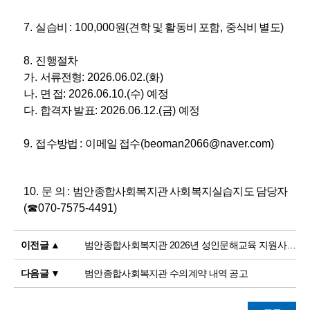
7.
실습비
: 100,000
원
(
견학 및 활동비 포함
,
중식비 별도
)
8.
진행절차
가
.
서류전형
: 2026.06.02.(
화
)
나
.
면 접
: 2026.06.10.(
수
)
예정
다
.
합격자 발표
: 2026.06.12.(
금
)
예정
9.
접수방법
:
이메일 접수
(beoman2066@naver.com)
10.
문 의
:
범안종합사회복지관 사회복지실습지도 담당자
(
☎
070-7575-4491)
이전글 ▲
범안종합사회복지관 2026년 성인문해교육 지원사업 ‘디지털 생활문해교실’ 프로그램 강사 모집
다음글 ▼
범안종합사회복지관 수의계약 내역 공고