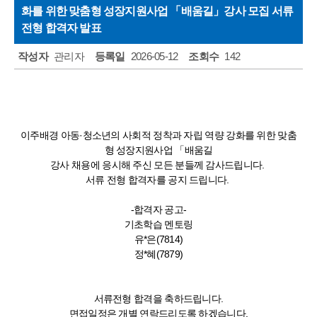
화를 위한 맞춤형 성장지원사업 「배움길」강사 모집 서류
주민소리함
전형 합격자 발표
작성자
관리자
등록일
2026-05-12
조회수
142
이주배경 아동
·
청소년의 사회적 정착과 자립 역량 강화를 위한 맞춤
형 성장지원사업 「배움길
강사 채용에 응시해 주신 모든 분들께 감사드립니다
.
서류 전형 합격자를 공지 드립니다
.
-
합격자 공고
-
기초학습 멘토링
유*은(7814)
정*혜(7879)
서류전형 합격을 축하드립니다
.
면접일정은 개별 연락드리도록 하겠습니다
.