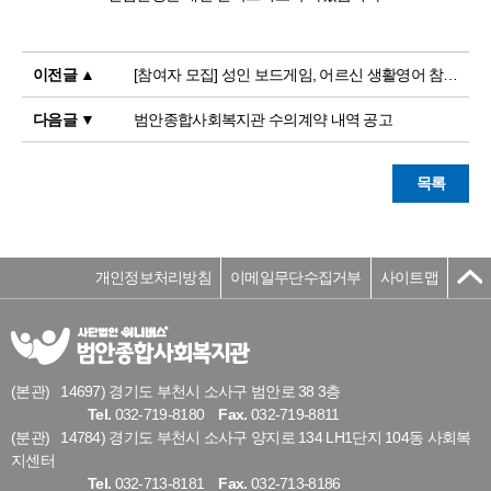
이전글 ▲
[참여자 모집] 성인 보드게임, 어르신 생활영어 참여자 모집 안내!!
다음글 ▼
범안종합사회복지관 수의계약 내역 공고
목록
개인정보처리방침
이메일무단수집거부
사이트맵
(본관)
14697) 경기도 부천시 소사구 범안로 38 3층
Tel.
032-719-8180
Fax.
032-719-8811
(분관)
14784) 경기도 부천시 소사구 양지로 134 LH1단지 104동 사회복
지센터
Tel.
032-713-8181
Fax.
032-713-8186